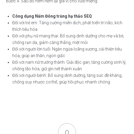
Bước 4: Sau đó nêm nếm lại gia vị cho vừa miệng.
Công dụng Nấm Đông trùng hạ thảo SEQ
Đối với trẻ em: Tăng cường miễn dịch, phát triển trí não, kích
thích tiêu hóa
Đối với phụ nữ mang thai: Bổ sung dinh dưỡng cho mẹ và bé,
chống rạn da, giảm căng thẳng, mệt mỏi
Đối với người lớn tuổi: Ngăn ngừa loãng xương, cải thiện tiêu
hóa, giúp an thần, ngon giấc
Đối với nam nữ trưởng thành: Giải độc gan, tăng cường sinh lý,
chống lão hóa, giữ gìn nét thanh xuân
Đối với người bệnh: Bổ sung dinh dưỡng, tăng sức đề kháng,
chống suy nhược cơ thể, giúp hồi phục nhanh chóng
0