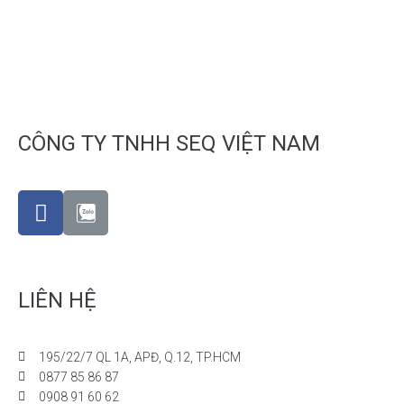
CÔNG TY TNHH SEQ VIỆT NAM
LIÊN HỆ
195/22/7 QL 1A, APĐ, Q.12, TP.HCM
0877 85 86 87
0908 91 60 62